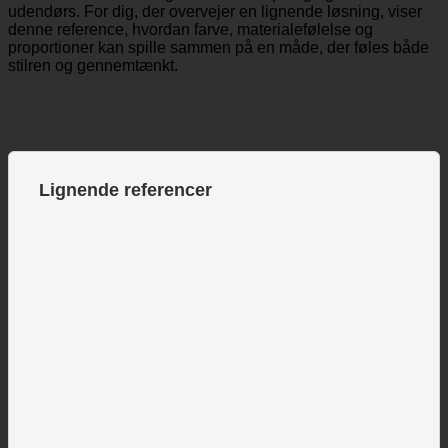
udendørs. For dig, der overvejer en lignende løsning, viser
denne reference, hvordan farve, materialefølelse og
proportioner kan spille sammen på en måde, der føles både
stilren og gennemtænkt.
Lignende referencer