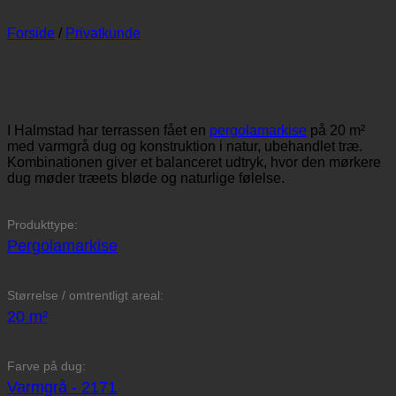
Forside
/
Privatkunde
Varm pergolamarkise med naturlig
karakter i Halmstad
I Halmstad har terrassen fået en
pergolamarkise
på 20 m²
med varmgrå dug og konstruktion i natur, ubehandlet træ.
Kombinationen giver et balanceret udtryk, hvor den mørkere
dug møder træets bløde og naturlige følelse.
Produkttype:
Pergolamarkise
Størrelse / omtrentligt areal:
20 m²
Farve på dug:
Varmgrå - 2171