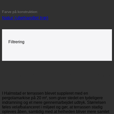
Farve på konstruktion:
Natur (ubehandlet træ)
Filtrering
Varmgrå pergolamarkise i Halmstad
med naturlig varme
I Halmstad er terrassen blevet suppleret med en
pergolamarkise på 20 m², som giver stedet en tydeligere
indramning og et mere gennemarbejdet udtryk. Størrelsen
føles velafbalanceret i miljøet og gør, at terrassen stadig
opleves åben, samtidig med at helheden bliver mere samlet