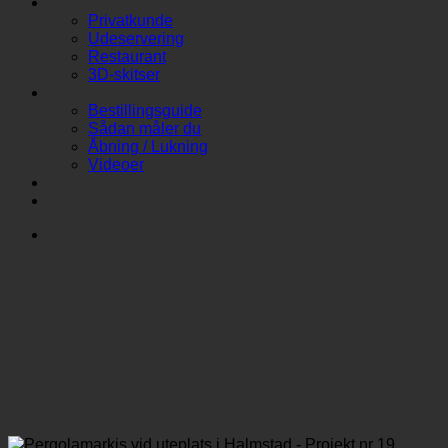
Referencer
Privatkunde
Udeservering
Restaurant
3D-skitser
Guider
Bestillingsguide
Sådan måler du
Åbning / Lukning
Videoer
Om os
Kontakt