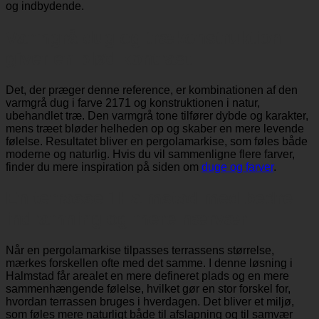
og indbydende.
Varmgrå dug og trækonstruktion
giver en blød kontrast
Det, der præger denne reference, er kombinationen af den
varmgrå dug i farve 2171 og konstruktionen i natur,
ubehandlet træ. Den varmgrå tone tilfører dybde og karakter,
mens træet bløder helheden op og skaber en mere levende
følelse. Resultatet bliver en pergolamarkise, som føles både
moderne og naturlig. Hvis du vil sammenligne flere farver,
finder du mere inspiration på siden om
duge og farver
.
En terrasse i Halmstad med bedre
indramning og mere nærvær
Når en pergolamarkise tilpasses terrassens størrelse,
mærkes forskellen ofte med det samme. I denne løsning i
Halmstad får arealet en mere defineret plads og en mere
sammenhængende følelse, hvilket gør en stor forskel for,
hvordan terrassen bruges i hverdagen. Det bliver et miljø,
som føles mere naturligt både til afslapning og til samvær