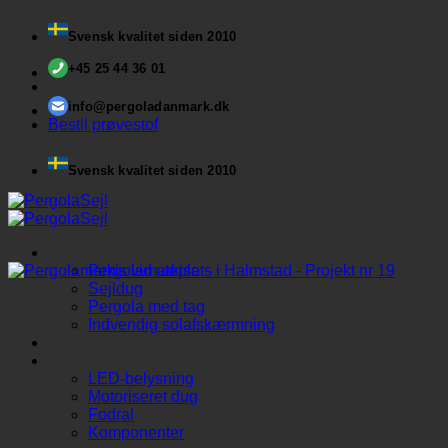
Fortsæt
Svensk kvalitet siden 2010
til
indhold
+45 25 44 36 01
info@pergoladanmark.dk
Bestil prøvestof
Svensk kvalitet siden 2010
Produkter
Pergolamarkise
Sejldug
Pergola med tag
Indvendig solafskærmning
Dugtyper og farver
Tilbehør
LED-belysning
Motoriseret dug
Fodral
Komponenter