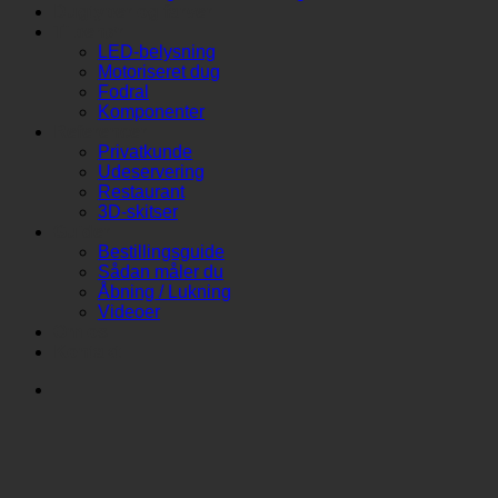
Dugtyper og farver
Tilbehør
LED-belysning
Motoriseret dug
Fodral
Komponenter
Referencer
Privatkunde
Udeservering
Restaurant
3D-skitser
Guider
Bestillingsguide
Sådan måler du
Åbning / Lukning
Videoer
Om os
Kontakt