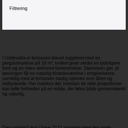
Filtrering
Varmgrå pergolamarkise i Uddevalla
I Uddevalla er terrassen blevet suppleret med en
pergolamarkise på 18 m², hvilket giver stedet en tydeligere
form og en mere defineret fornemmelse. Størrelsen gør, at
løsningen får en naturlig tilstedeværelse i omgivelserne,
samtidig med at terrassen stadig opleves som åben og
indbydende. Her mærkes det, hvordan de rette proportioner
kan løfte helheden på en måde, der føles både gennemtænkt
og naturlig.
Mørke farvevalg giver et sobert
helhedsindtryk
Den varmgrå dug i farve 2171 sammen med den sorte