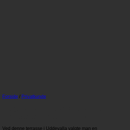
Forside
/
Privatkunde
Pergolamarkise ved terrasse i
Uddevalla – Projekt nr. 8
Ved denne terrasse i Uddevalla valgte man en