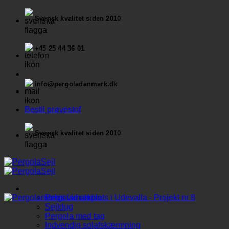
Fortsæt
Svensk kvalitet siden 2010
til
indhold
+45 25 44 36 01
info@pergoladanmark.dk
Bestil prøvestof
Svensk kvalitet siden 2010
Produkter
Pergolamarkise
Sejldug
Pergola med tag
Indvendig solafskærmning