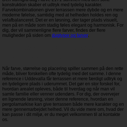
konstruktion skaber et udtryk med tydelig karakter.
Farvekombinationen giver terrassen mere dybde og en mere
moderne følelse, samtidig med at helheden holdes ren og
velafbalanceret. Det er en løsning, der tager plads visuelt,
men på en måde som stadig føles elegant og harmonisk. For
dig, der vil sammenligne flere farver, findes der flere
muligheder på siden om
dugtyper og farver
.
En terrasse med mere karakter og
bedre indramning
Når farve, størrelse og placering spiller sammen på den rette
måde, bliver forskellen ofte tydelig med det samme. I denne
reference i Uddevalla får terrassen et mere færdigt udtryk og
en tydeligere plads i uderummet. Det gør en stor forskel for,
hvordan arealet opleves, både til hverdag og når man vil
samle familie eller venner udendørs. For dig, der overvejer
en lignende løsning, viser denne reference, hvordan en
pergolamarkise kan give terrassen både mere karakter og en
mere gennemarbejdet helhed. Vil du vide mere om, hvad der
kan passe i dit miljø, er du meget velkommen til at kontakte
os.