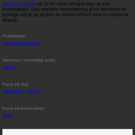
pergolamarkise
på 18 m² med varmgrå dug og sort
konstruktion. Den mørkere farvesætning giver terrassen et
tydeligt udtryk og skaber en stilren helhed med en moderne
følelse.
Produkttype:
Pergolamarkise
Størrelse / omtrentligt areal:
18 m²
Farve på dug:
Varmgrå - 2171
Farve på konstruktion:
Sort